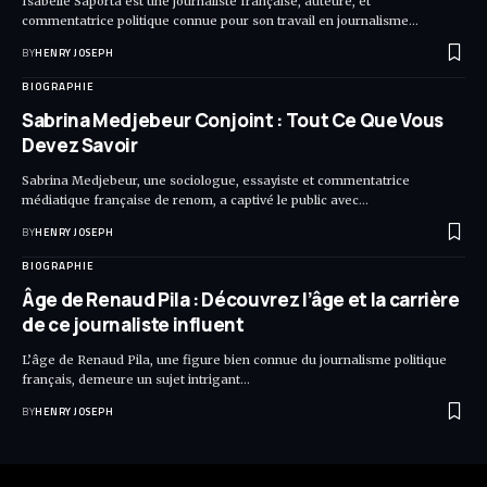
Isabelle Saporta est une journaliste française, auteure, et
commentatrice politique connue pour son travail en journalisme…
BY
HENRY JOSEPH
BIOGRAPHIE
Sabrina Medjebeur Conjoint : Tout Ce Que Vous
Devez Savoir
Sabrina Medjebeur, une sociologue, essayiste et commentatrice
médiatique française de renom, a captivé le public avec…
BY
HENRY JOSEPH
BIOGRAPHIE
Âge de Renaud Pila : Découvrez l’âge et la carrière
de ce journaliste influent
L’âge de Renaud Pila, une figure bien connue du journalisme politique
français, demeure un sujet intrigant…
BY
HENRY JOSEPH