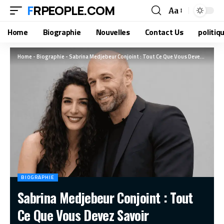
FRPEOPLE.COM
Aa
Home
Biographie
Nouvelles
Contact Us
politiq
Home
-
Biographie
-
Sabrina Medjebeur Conjoint : Tout Ce Que Vous Devez Savoir
BIOGRAPHIE
Sabrina Medjebeur Conjoint : Tout
Ce Que Vous Devez Savoir