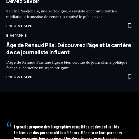
Devez Savoir
Sabrina Medjebeur, une sociologue, essayiste et commentatrice
médiatique française de renom, a captivé le public avec…
BY
HENRY JOSEPH
BIOGRAPHIE
Âge de Renaud Pila : Découvrez l’âge et la carrière
de ce journaliste influent
L’âge de Renaud Pila, une figure bien connue du journalisme politique
français, demeure un sujet intrigant…
BY
HENRY JOSEPH
frpeople
propose des biographies complètes et des actualités
fiables sur des personnalités célèbres. Découvrez leur parcours,
leur vie privée, leur carrière et les dernières informations les