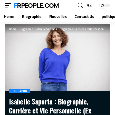
FRPEOPLE.COM
Aa
Home
Biographie
Nouvelles
Contact Us
politiq
Home
-
Biographie
-
Isabelle Saporta : Biographie, Carrière et Vie Personnelle (Ex Mari)
BIOGRAPHIE
Isabelle Saporta : Biographie,
Carrière et Vie Personnelle (Ex