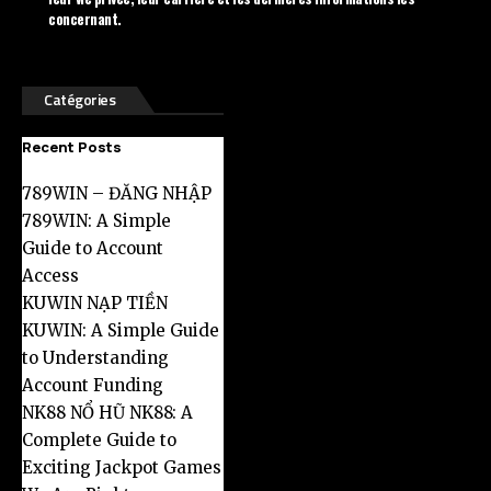
concernant.
Catégories
Recent Posts
789WIN – ĐĂNG NHẬP
789WIN: A Simple
Guide to Account
Access
KUWIN NẠP TIỀN
KUWIN: A Simple Guide
to Understanding
Account Funding
NK88 NỔ HŨ NK88: A
Complete Guide to
Exciting Jackpot Games