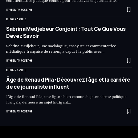
commentatrice politique connue pour son travail en journalisme…
BY
HENRY JOSEPH
BIOGRAPHIE
Sabrina Medjebeur Conjoint : Tout Ce Que Vous
Devez Savoir
Sabrina Medjebeur, une sociologue, essayiste et commentatrice
médiatique française de renom, a captivé le public avec…
BY
HENRY JOSEPH
BIOGRAPHIE
Âge de Renaud Pila : Découvrez l’âge et la carrière
de ce journaliste influent
L’âge de Renaud Pila, une figure bien connue du journalisme politique
français, demeure un sujet intrigant…
BY
HENRY JOSEPH