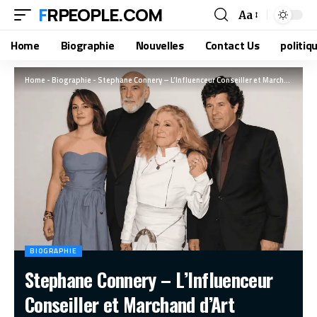
FRPEOPLE.COM
Aa
Home
Biographie
Nouvelles
Contact Us
politiq
Home
-
Biographie
-
Stephane Connery – L’Influenceur Conseiller et Marchand d’Art
BIOGRAPHIE
Stephane Connery – L’Influenceur
Conseiller et Marchand d’Art