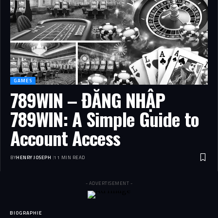
GAMES
789WIN – ĐĂNG NHẬP
789WIN: A Simple Guide to
Account Access
BY
HENRY JOSEPH
11 MIN READ
- ADVERTISEMENT -
BIOGRAPHIE