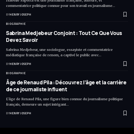
Isabelle Saporta est une journaliste française, auteure, et
commentatrice politique connue pour son travail en journalisme…
BY
HENRY JOSEPH
BIOGRAPHIE
Sabrina Medjebeur Conjoint : Tout Ce Que Vous
Devez Savoir
Sabrina Medjebeur, une sociologue, essayiste et commentatrice
médiatique française de renom, a captivé le public avec…
BY
HENRY JOSEPH
BIOGRAPHIE
Âge de Renaud Pila : Découvrez l’âge et la carrière
de ce journaliste influent
L’âge de Renaud Pila, une figure bien connue du journalisme politique
français, demeure un sujet intrigant…
BY
HENRY JOSEPH