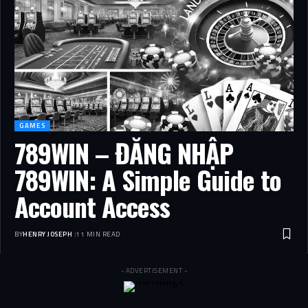
GAMES
789WIN – ĐĂNG NHẬP
789WIN: A Simple Guide to
Account Access
BY
HENRY JOSEPH
11 MIN READ
- ADVERTISEMENT -