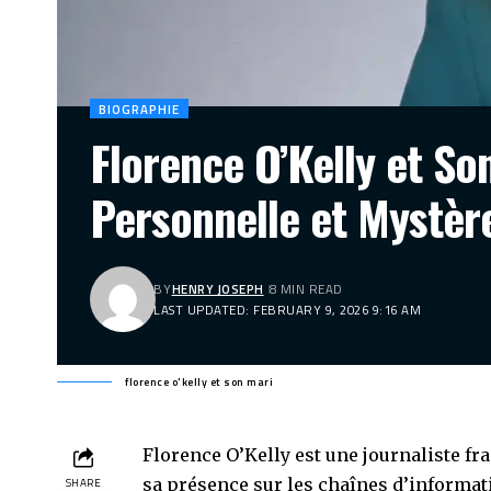
BIOGRAPHIE
Florence O’Kelly et Son
Personnelle et Mystèr
BY
HENRY JOSEPH
8 MIN READ
LAST UPDATED: FEBRUARY 9, 2026 9:16 AM
florence o'kelly et son mari
Florence O’Kelly est une journaliste f
sa présence sur les chaînes d’informatio
SHARE