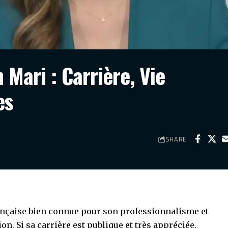
 Mari : Carrière, Vie
es
SHARE
rançaise bien connue pour son professionnalisme et
n. Si sa carrière est publique et très appréciée,