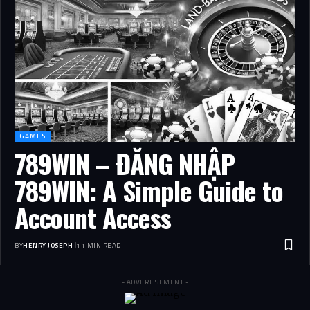
GAMES
789WIN – ĐĂNG NHẬP
789WIN: A Simple Guide to
Account Access
BY
HENRY JOSEPH
11 MIN READ
- ADVERTISEMENT -