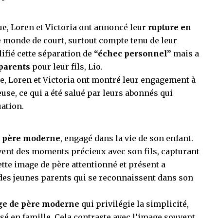
ue, Loren et Victoria ont annoncé leur
rupture en
le monde de court, surtout compte tenu de leur
lifié cette séparation de
“échec personnel”
mais a
parents
pour leur fils, Lio.
se, Loren et Victoria ont montré leur engagement à
use, ce qui a été salué par leurs abonnés qui
uation.
n
père moderne
, engagé dans la vie de son enfant.
uvent des moments précieux avec son fils, capturant
ette image de père attentionné et présent a
 des jeunes parents qui se reconnaissent dans son
e de père moderne
qui privilégie la simplicité,
ssé en famille. Cela contraste avec l’image souvent