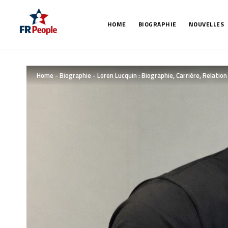
HOME
BIOGRAPHIE
NOUVELLES
Home
-
Biographie
-
Loren Lucquin : Biographie, Carrière, Relatio