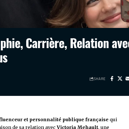
phie, Carrière, Relation ave
us
SHARE
fluenceur et personnalité publique française
qui
raison de sa relation avec
Victoria Mehault
, une